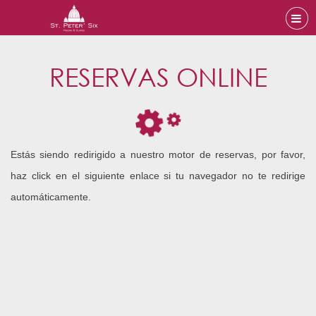
RESERVAS ONLINE
Estás siendo redirigido a nuestro motor de reservas, por favor,
haz click en el siguiente enlace si tu navegador no te redirige
automáticamente.