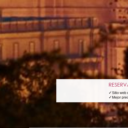
RESERV
✓
Sitio web o
✓
Mejor pre